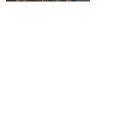
25 jun
5 minuten om te lezen
Bewegen in de Tussentijd:
4 onderwerpen die
richting geven
9 jun
1 minuten om te lezen