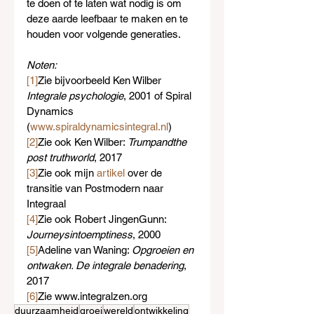
te doen of te laten wat nodig is om 
deze aarde leefbaar te maken en te 
houden voor volgende generaties.
Noten:
[1]
Zie bijvoorbeeld Ken Wilber 
Integrale psychologie
, 2001 of Spiral 
Dynamics 
(
www.spiraldynamicsintegral.nl
)
[2]
Zie ook Ken Wilber: 
Trumpandthe 
post truthworld
, 2017
[3]
Zie ook mijn 
artikel
 over de 
transitie van Postmodern naar 
Integraal
[4]
Zie ook Robert JingenGunn: 
Journeysintoemptiness
, 2000
[5]
Adeline van Waning: 
Opgroeien en 
ontwaken. De integrale benadering
, 
2017
[6]
Zie www.integralzen.org
duurzaamheid
groei
wereld
ontwikkeling