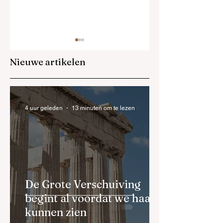
Nieuwe artikelen
Het missende
Het nalatenschap
4 uur geleden
13 minuten om te lezen
element in je
van een pionier
leiderschap
De Grote Verschuiving
begint al voordat we haar
kunnen zien