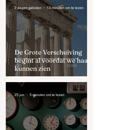
Wat als bezielend
Als leiding sturen
2 dagen geleden
13 minuten om te lezen
ondernemerschap
op cultuur-
de toekomst is?
ontwikkeling:
waarom is het zo
moeilijk en hoe d
je dat goed?
De Grote Verschuiving
begint al voordat we haar
kunnen zien
25 jun
5 minuten om te lezen