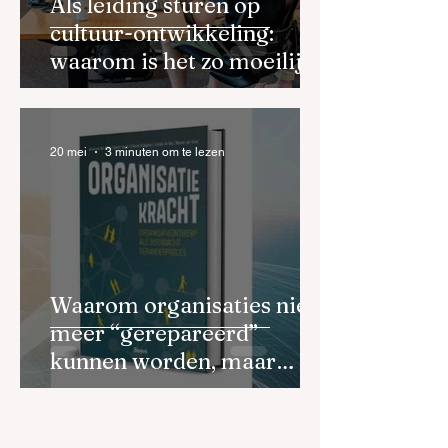
Als leiding sturen op
cultuur-ontwikkeling:
waarom is het zo moeilijk
en hoe doe je dat goed?
20 mei
3 minuten om te lezen
Waarom organisaties niet
meer “gerepareerd”
kunnen worden, maar
opnieuw ontworpen
moeten worden