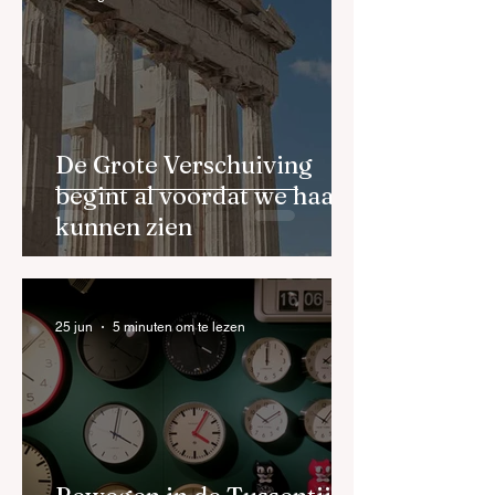
verandering kan
Ham over de bala
niet zonder
tussen impact en
persoonlijke
inkomen
ontwikkeling
De Grote Verschuiving
begint al voordat we haar
kunnen zien
25 jun
5 minuten om te lezen