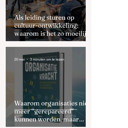
Als leiding sturen op
cultuur-ontwikkeling:
waarom is het zo moeilijk
en hoe doe je dat goed?
20 mei
3 minuten om te lezen
Waarom organisaties niet
meer “gerepareerd”
kunnen worden, maar
opnieuw ontworpen