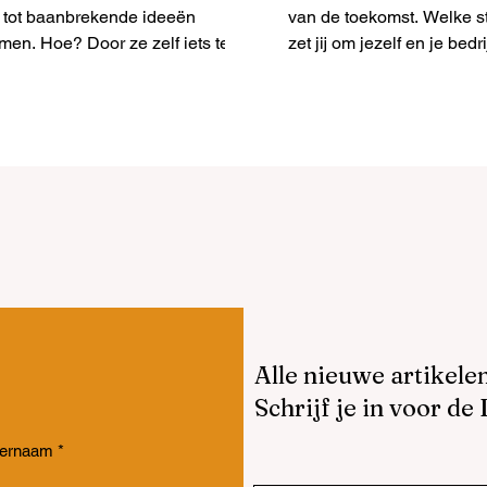
 tot baanbrekende ideeën
van de toekomst. Welke 
men. Hoe? Door ze zelf iets te
zet jij om jezelf en je bedri
ten maken. In dit artikel nemen
succesvol door deze huidi
 je mee in
te...
Alle nieuwe artikele
Schrijf je in voor de
ternaam