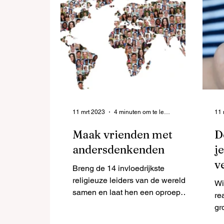
11 mrt 2023
4 minuten om te lezen
11 
Maak vrienden met
D
andersdenkenden
j
v
Breng de 14 invloedrijkste
g
religieuze leiders van de wereld
Wi
samen en laat hen een oproep
re
doen aan hun volgelingen om
gr
vriendschap met elkaar
ie