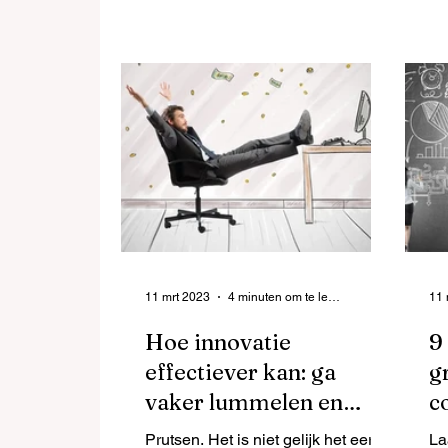
en
11 mrt 2023
4 minuten om te lezen
11 
Hoe innovatie
9
effectiever kan: ga
g
vaker lummelen en
c
prutsen
Prutsen. Het is niet gelijk het eerste
La