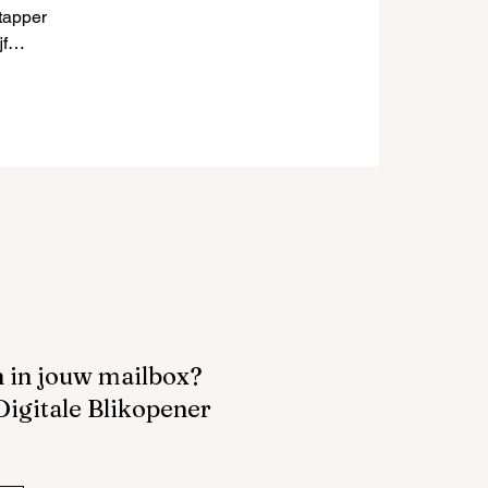
stappen
jf
ge tijd
n in jouw mailbox?
 Digitale Blikopener