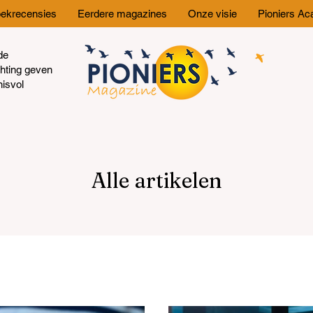
ekrecensies
Eerdere magazines
Onze visie
Pioniers A
de
chting geven
nisvol
Alle artikelen