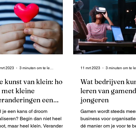
mrt 2023
3 minuten om te lezen
11 mrt 2023
e kunst van klein: hoe
Wat bedrijven ku
e met kleine
leren van gamen
eranderingen een
jongeren
root idee realiseert
l je een kans of droom
Gamen wordt steeds meer
aliseren? Begin dan niet heel
business voor organisaties
oot, maar heel klein. Verander
dé manier om je voor te b
ts kleins in de ruimte om je heen
op complexe situaties en