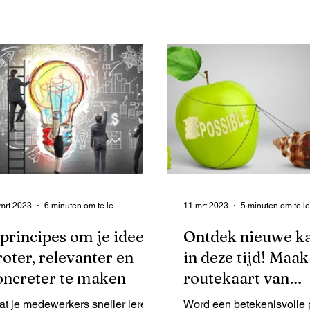
 maak met ee
oplossingen uit
mrt 2023
6 minuten om te lezen
11 mrt 2023
 principes om je idee
Ontdek nieuwe k
roter, relevanter en
in deze tijd! Maak
oncreter te maken
routekaart van
mogelijkheden
at je medewerkers sneller leren
Word een betekenisvolle 