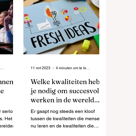
3 minuten om te lezen
11 mrt 2023
4 minuten om te lezen
nnen
Welke kwaliteiten heb
de
je nodig om succesvol te
werken in de wereld
van morgen?
 serious
Er gaapt nog steeds een kloof
. Het is
tussen de kwaliteiten die mensen
ereiden
nu leren en de kwaliteiten die
nodig zijn in de komende vijf jaar.