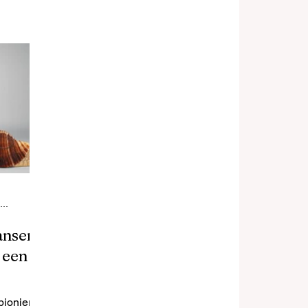
Het World
5 minuten om te lezen
ansen
 een
pionier