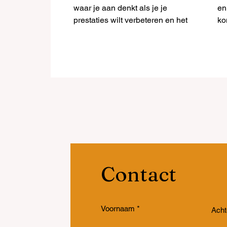
waar je aan denkt als je je
en
prestaties wilt verbeteren en het
ko
innovatief vermogen van je
la
organisatie
we
Contact
Voornaam
Ach