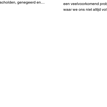
scholden, genegeerd en
een veelvoorkomend pro
schuldigd wordt. Dergelijk
waar we ons niet altijd vo
rensoverschrijden
bewust zijn. We ervaren 
de negati