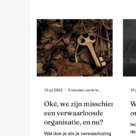
vo
13 jul 2023
3 minuten om te lezen
10 
Oké, we zijn misschien
W
een verwaarloosde
o
organisatie, en nu?
Ie
de
Wat doe je als je verwaarlozing