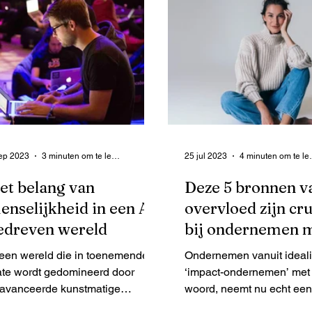
ep 2023
3 minuten om te lezen
25 jul 2023
4 minut
et belang van
Deze 5 bronnen v
enselijkheid in een AI
overvloed zijn cru
edreven wereld
bij ondernemen 
een missie
 een wereld die in toenemende
Ondernemen vanuit ideali
te wordt gedomineerd door
‘impact-ondernemen’ met
avanceerde kunstmatige
woord, neemt nu echt een
telligentie (AI) en technologische
en is niet meer te stoppe