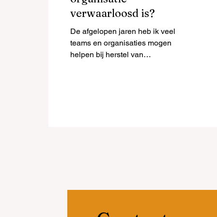
verwaarloosd is?
De afgelopen jaren heb ik veel
teams en organisaties mogen
helpen bij herstel van
verwaarlozing om vanuit daar te
bouwen aan de toekomst....