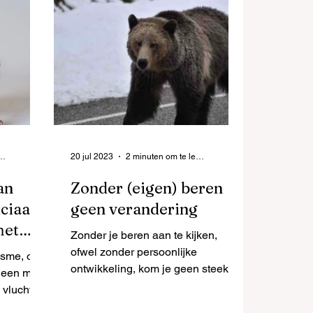
en om te lezen
20 jul 2023
2 minuten om te lezen
an
Zonder (eigen) beren
ciaal
geen verandering
met
Zonder je beren aan te kijken,
ofwel zonder persoonlijke
sme, of
ontwikkeling, kom je geen steek
 een mooi
verder. Niet in het leven en ook niet
 vlucht
in organisati
n. En dan