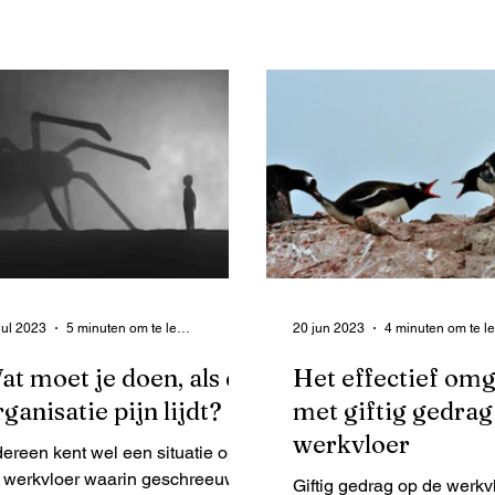
oruitgang, blijf
kun je m
jul 2023
5 minuten om te lezen
20 jun 2023
at moet je doen, als de
Het effectief om
rganisatie pijn lijdt?
met giftig gedrag
werkvloer
dereen kent wel een situatie op
 werkvloer waarin geschreeuwd,
Giftig gedrag op de werkvl