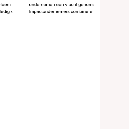
bleem
ondernemen een vlucht genomen.
lledig van
Impactondernemers combineren
vaak wel
het streven naar een duurzame en
sociale wereld met