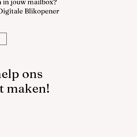
n in jouw mailbox?
 Digitale Blikopener
elp ons
t maken!