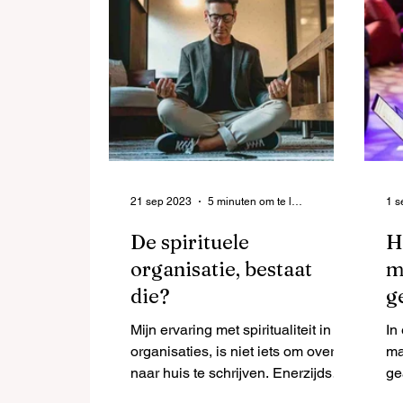
21 sep 2023
5 minuten om te lezen
1 s
De spirituele
H
organisatie, bestaat
m
die?
g
Mijn ervaring met spiritualiteit in
In
organisaties, is niet iets om over
ma
naar huis te schrijven. Enerzijds
ge
met enkele christelijk georiënteerd
in