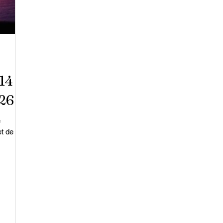
14
26
e
t de