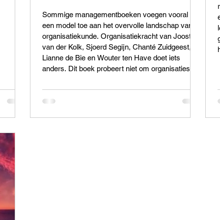
Sommige managementboeken voegen vooral nóg
een model toe aan het overvolle landschap van
organisatiekunde. Organisatiekracht van Joost
van der Kolk, Sjoerd Segijn, Chanté Zuidgeest,
Lianne de Bie en Wouter ten Have doet iets
anders. Dit boek probeert niet om organisaties
efficiënter te maken binnen bestaande structuren,
maar stelt een fundamentelere vraag: hoe
ontwerp je een organisatie die werkelijk
samenhang heeft?