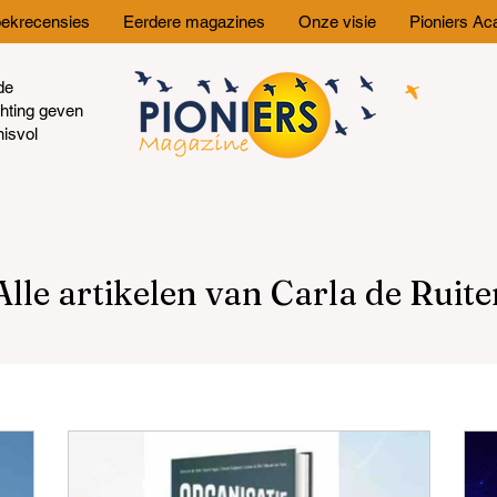
ekrecensies
Eerdere magazines
Onze visie
Pioniers A
de
chting geven
nisvol
Alle artikelen van Carla de Ruite