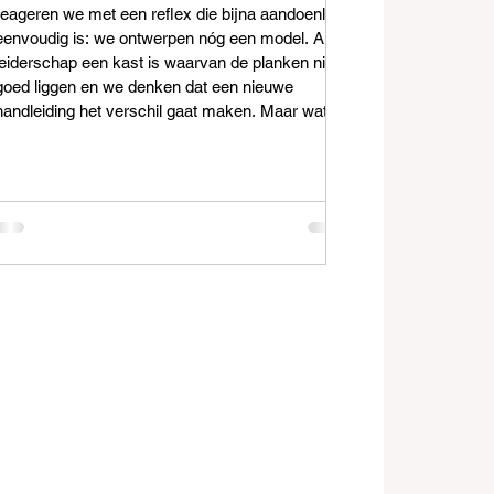
reageren we met een reflex die bijna aandoenlijk
eenvoudig is: we ontwerpen nóg een model. Alsof
leiderschap een kast is waarvan de planken niet
goed liggen en we denken dat een nieuwe
handleiding het verschil gaat maken. Maar wat
als het probleem niet zit in het model, maar in de
ruimte waarin we het proberen toe te passen?
Wat als we geen nieuw leiderschap nodig hebben,
maar een herontdekking van samenhang?