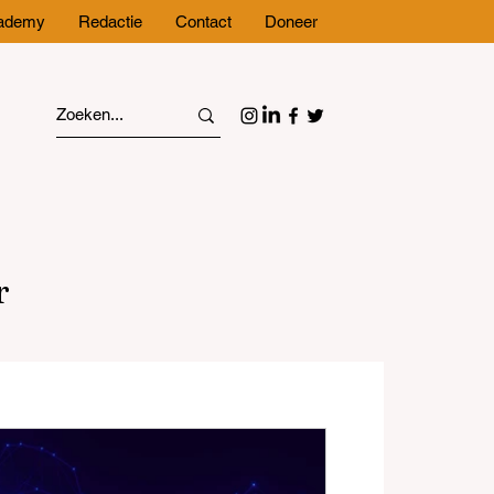
cademy
Redactie
Contact
Doneer
r