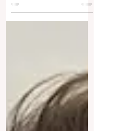
woord die al langere tijd het
ongebaande pad bewandelen. Ze
zoeken act