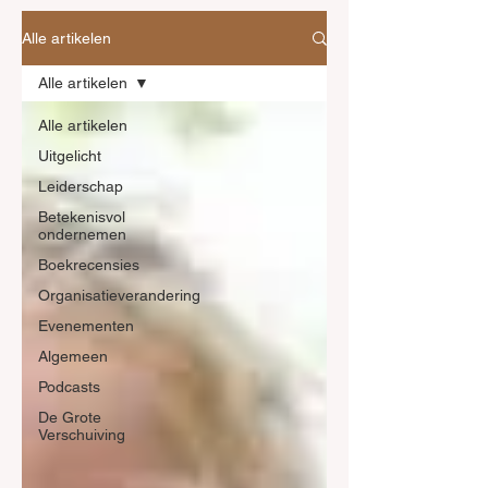
Alle artikelen
Alle artikelen
Alle artikelen
Uitgelicht
Leiderschap
Betekenisvol
ondernemen
Boekrecensies
Organisatieverandering
Evenementen
Algemeen
Podcasts
De Grote
Verschuiving