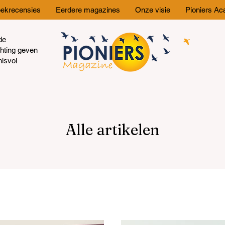
ekrecensies
Eerdere magazines
Onze visie
Pioniers A
de
chting geven
nisvol
Alle artikelen