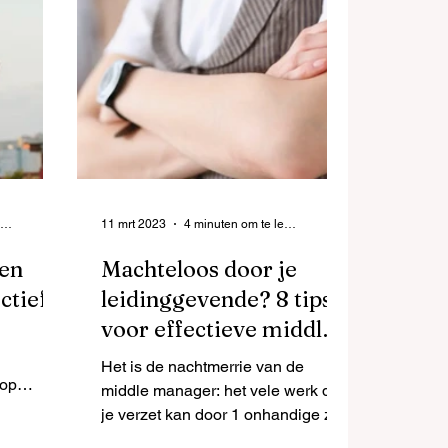
6 minuten om te lezen
11 mrt 2023
4 minuten om te lezen
 en
Machteloos door je
ctief
leidinggevende? 8 tips
voor effectieve middle
managers
Het is de nachtmerrie van de
 op
middle manager: het vele werk dat
e
je verzet kan door 1 onhandige zet
t gedrag
van je eigen leidinggevende teniet