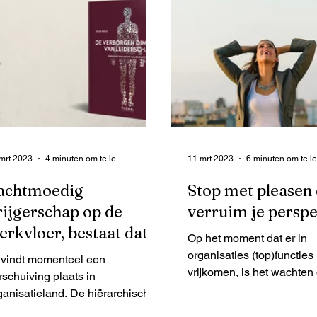
mrt 2023
4 minuten om te lezen
11 mrt 2023
achtmoedig
Stop met pleasen
rijgerschap op de
verruim je perspe
erkvloer, bestaat dat?
Op het moment dat er in
organisaties (top)functies
 vindt momenteel een
vrijkomen, is het wachten
rschuiving plaats in
please-gedrag van intern
ganisatieland. De hiërarchische
potentiële kandidaten. Di
ramide-structuren zijn niet langer