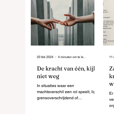
20 feb 2024
4 minuten om te lezen
11 
De kracht van één, kijk
Z
niet weg
k
w
In situaties waar een
machtsverschil een rol speelt, ligt
Er
grensoverschrijdend of
ve
dysfunctioneel gedrag op de loer.
or
Wat doe je als collega?
pi